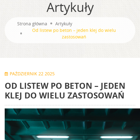
Artykuły
Strona główna
Artykuły
Od listew po beton – jeden klej do wielu
zastosowań
PAŹDZIERNIK 22 2025
OD LISTEW PO BETON – JEDEN
KLEJ DO WIELU ZASTOSOWAŃ