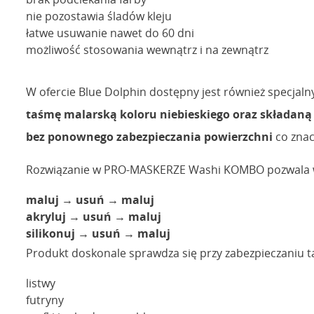
nie pozostawia śladów kleju
łatwe usuwanie nawet do 60 dni
możliwość stosowania wewnątrz i na zewnątrz
W ofercie Blue Dolphin dostępny jest również specjaln
taśmę malarską koloru niebieskiego oraz składaną 
bez ponownego zabezpieczania powierzchni
co znac
Rozwiązanie w PRO-MASKERZE Washi KOMBO pozwala wyk
maluj → usuń → maluj
akryluj → usuń → maluj
silikonuj → usuń → maluj
Produkt doskonale sprawdza się przy zabezpieczaniu ta
listwy
futryny