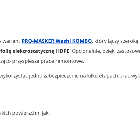
y wariant
PRO-MASKER Washi KOMBO
, który łączy szerok
folię elektrostatyczną HDPE
. Opcjonalnie, dzięki zastos
ząco przyspiesza prace remontowe.
orzystać jedno zabezpieczenie na kilku etapach prac wyko
kich powierzchni jak: