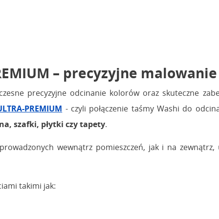
MIUM – precyzyjne malowanie i
czesne precyzyjne odcinanie kolorów oraz skuteczne zab
ULTRA-PREMIUM
- czyli połączenie taśmy Washi do odcina
a, szafki, płytki czy tapety
.
rowadzonych wewnątrz pomieszczeń, jak i na zewnątrz, um
ami takimi jak: